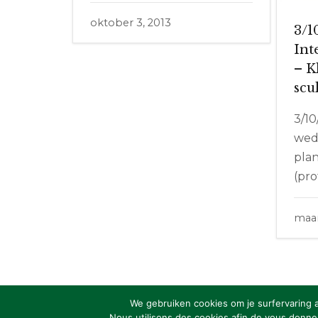
oktober 3, 2013
3/1
Int
– K
scu
3/10
weds
pla
(pro
maar
We gebruiken cookies om je surfervaring 
Nous utilisons des cookies afin de vous donner 