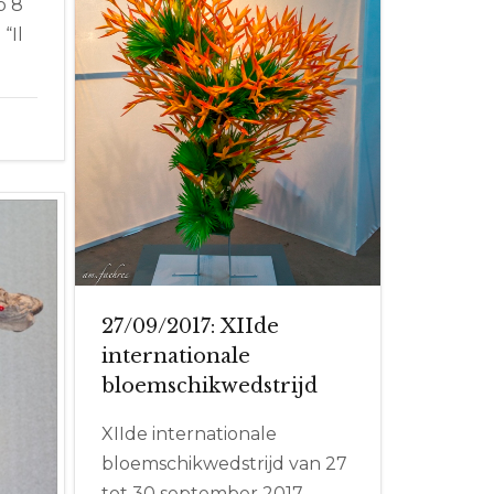
p 8
“Il
27/09/2017: XIIde
internationale
bloemschikwedstrijd
XIIde internationale
bloemschikwedstrijd van 27
tot 30 september 2017