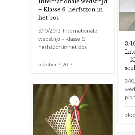
Internationale wedstrijd
– Klasse 6: herfstzon in
het bos
3/10/2013: Internationale
wedstrijd – Klasse 6:
3/1
herfstzon in het bos
Int
– K
oktober 3, 2013
scu
3/10
weds
pla
okto