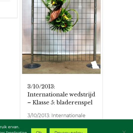
3/10/2013:
Internationale wedstrijd
– Klasse 5: bladerenspel
3/10/2013: Internationale
wedstrijd – Klasse 5:
ruik ervan.
bladerenspel
r l’application.
Ok
Privacy policy