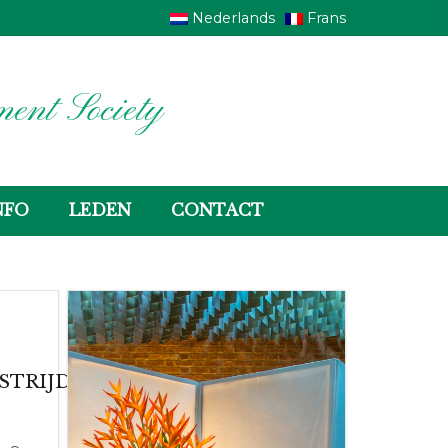
Nederlands
Frans
ent Society
NFO
LEDEN
CONTACT
STRIJD