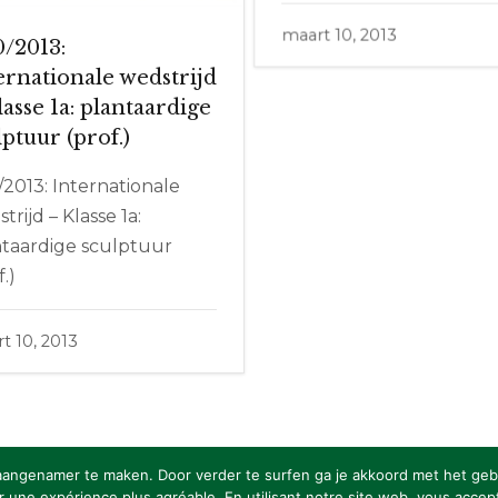
maart 10, 2013
0/2013:
ernationale wedstrijd
lasse 1a: plantaardige
lptuur (prof.)
/2013: Internationale
trijd – Klasse 1a:
ntaardige sculptuur
f.)
t 10, 2013
aangenamer te maken. Door verder te surfen ga je akkoord met het geb
une expérience plus agréable. En utilisant notre site web, vous accepte