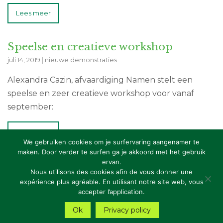
Lees meer
Speelse en creatieve workshop
juli 14, 2019
|
nieuwe demonstraties
Alexandra Cazin, afvaardiging Namen stelt een
speelse en zeer creatieve workshop voor vanaf
september:
Lees meer
We gebruiken cookies om je surfervaring aangenamer te
maken. Door verder te surfen ga je akkoord met het gebruik
ervan.
Copyright: RBFAS vzw
Nous utilisons des cookies afin de vous donner une
expérience plus agréable. En utilisant notre site web, vous
Privacy Statement
accepter l’application.
Ok
Privacy policy