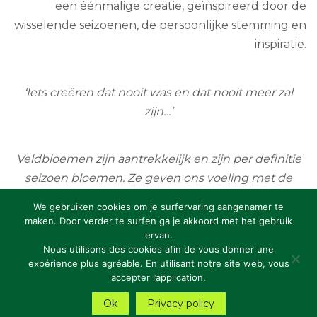
een éénmalige creatie, geïnspireerd door de
wisselende seizoenen, de persoonlijke stemming en
inspiratie.
‘Iets creëren dat nooit was en dat nooit meer zal
zijn…’
Veldbloemen zijn aantrekkelijk en zijn per definitie
seizoen bloemen. Ze geven ons voeling met de
realiteit, met de verandering van de seizoenen.
We gebruiken cookies om je surfervaring aangenamer te
maken. Door verder te surfen ga je akkoord met het gebruik
ervan.
Copyright: RBFAS vzw
Nous utilisons des cookies afin de vous donner une
expérience plus agréable. En utilisant notre site web, vous
Privacy Statement
accepter l’application.
Ok
Privacy policy