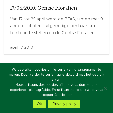
17/04/2010: Gentse Floralïen
Van 17 tot 25 april werd de BFAS, samen met 9
andere scholen , uitgenodigd om haar kunst
ten toon te stellen op de Gentse Floraliën.
april 17, 2010
We gebruiken cookies om je surfervaring aangenamer te
maken. Door verder te surfen ga je akkoord met het gebruik
ervan.
Copyright: RBFAS vzw
Nous utilisons des cookies afin de vous donner une
expérience plus agréable. En utilisant notre site web, vous
Privacy Statement
accepter l’application.
Ok
Privacy policy