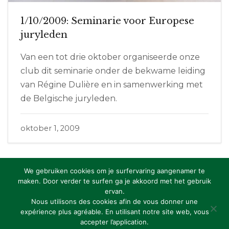
1/10/2009: Seminarie voor Europese
juryleden
Van een tot drie oktober organiseerde onze
club dit seminarie onder de bekwame leiding
van Régine Dulière en in samenwerking met
de Belgische juryleden.
oktober 1, 2009
We gebruiken cookies om je surfervaring aangenamer te
maken. Door verder te surfen ga je akkoord met het gebruik
ervan.
Copyright: RBFAS vzw
Nous utilisons des cookies afin de vous donner une
expérience plus agréable. En utilisant notre site web, vous
Privacy Statement
accepter l’application.