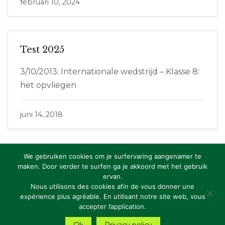
februari 10, 2024
Test 2025
3/10/2013: Internationale wedstrijd – Klasse 8:
het opvliegen
juni 14, 2018
We gebruiken cookies om je surfervaring aangenamer te
maken. Door verder te surfen ga je akkoord met het gebruik
ervan.
Copyright: RBFAS vzw
Nous utilisons des cookies afin de vous donner une
expérience plus agréable. En utilisant notre site web, vous
Privacy Statement
accepter l’application.