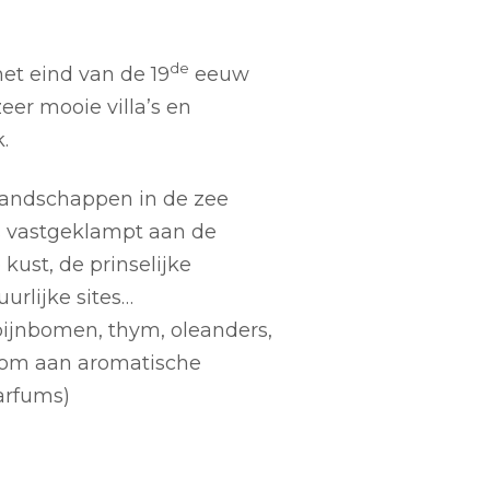
de
t eind van de 19
eeuw
eer mooie villa’s en
.
 landschappen in de zee
s vastgeklampt aan de
kust, de prinselijke
urlijke sites…
pijnbomen, thym, oleanders,
kdom aan aromatische
arfums)