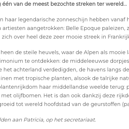
ng één van de meest bezochte streken ter wereld…
 haar legendarische zonneschijn hebben vanaf he
n artiesten aangetrokken: Belle Epoque paleizen, z
zich over heel deze zeer mooie streek in Frankrijk
 heen de steile heuvels, waar de Alpen als mooie
atrimonium te ontdekken: de middeleeuwse dorpje
 het achterland verdedigden, de havens langs de 
inen met tropische planten, alsook de talrijke natu
 plantenrijkdom haar middellandse weelde terug: 
 met olijfbomen. Het is dan ook dankzij deze rij
groeid tot wereld hoofdstad van de geurstoffen (p
den aan Patricia, op het secretariaat.