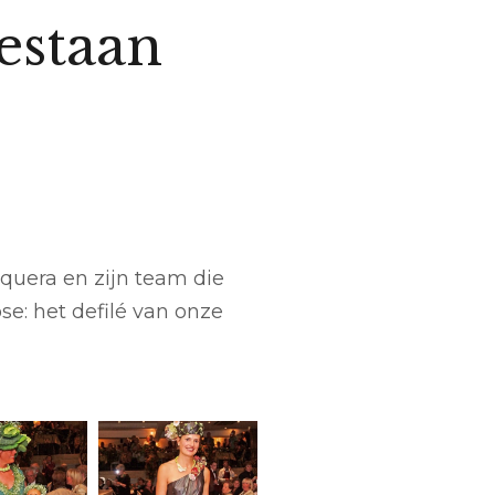
estaan
uera en zijn team die
: het defilé van onze
and 1 – La
236_l Bruxelles –