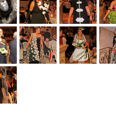
rche –
252_l Dendermonde
254_l 
de Sambre – Les
e Venise
– The Lady in Black
Autour d
Années Courrèges
258_l Oostende –
259_l Brabant –
vain-la-
260_l
Vrije Variatie naar
Fashion Attitude
Robe de
Condr
een gedicht van
Une Mariée dans l
ée
Cho
Paul Van Ostaijen
Air du Temps
ers 2 –
m of the
ra