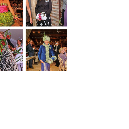
Nivelles –
Afspraak met
e l Absinthe
Michael Rankov in
St Petersburg
 Hesbaye-
267_l Spa-Stavelot –
oz – Hot
Tatiana
colate