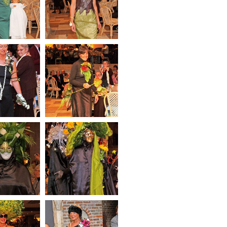
ssance
Grand Soir
l Mons-
242_l Namur – Une
roi – Les
Tournure pour
s Folles
Félicien
 Marche –
249_l Marche –
 de Venise
Masques de Venise
255_l Kortrijk 2 –