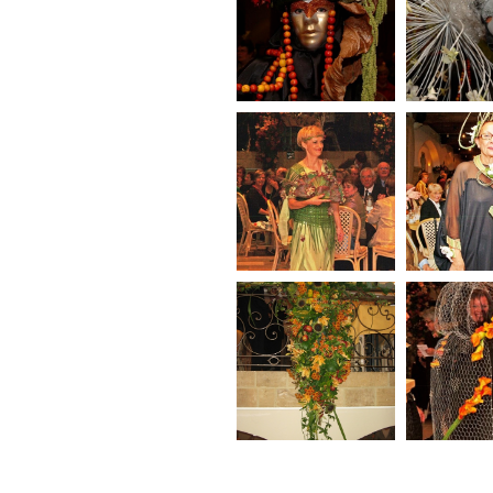
250_l Marche –
251_l Ma
Masques de Venise
Masques d
256_l Enghien-Ath –
257_l Lou
Et Dieu créa la
Neuve – 
Femme
Soir
277_l Anv
270_l 40 jarig
The Phanto
bestaan BFAS
Ope