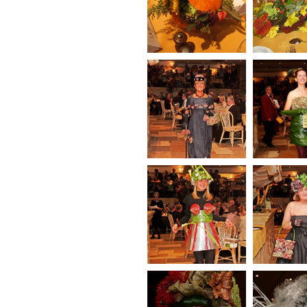
bestaan BFAS
bestaan
238_l Tour
237_l Antwerpen 1 –
ans, A
My Fair Lady
Plénitud
Accompli
243_l Liège –
244_l Lim
Inspiration Jean-
Env
Paul Gauthier