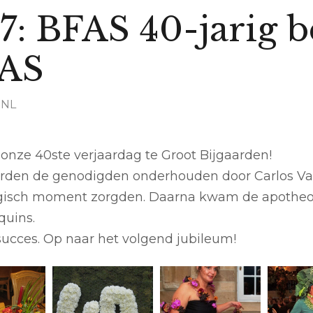
7: BFAS 40-jarig b
FAS
 NL
onze 40ste verjaardag te Groot Bijgaarden!
rden de genodigden onderhouden door Carlos Vaq
isch moment zorgden. Daarna kwam de apotheose
quins.
succes. Op naar het volgend jubileum!
234_l Gent 2 –
 jarig
201_l 40 jarig
235_l G
Vergankelijke