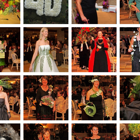
 BFAS
bestaan BFAS
Nai
Juwelen
nai – 40
240_l Aalter-
241_
ge de
239_l Kortrijk 1 –
Maldegem – L
Charle
e et d
Rêve d
Ombrelle aux
Année
ssement
Gerberas
246_l Tirlemont –
bourg –
245_l Leuven –
248_l
Pirouette, signé
ol
Latino
Masques
Rachel
253_l Charleroi Val