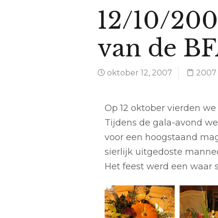
12/10/200
van de B
oktober 12, 2007
2007
Op 12 oktober vierden we 
Tijdens de gala-avond we
voor een hoogstaand mag
sierlijk uitgedoste manne
Het feest werd een waar 
199_l 40 jarig
200_l 40